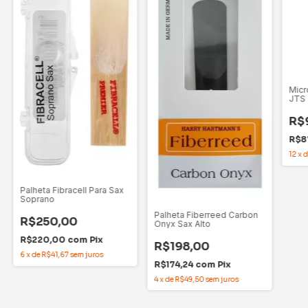
Micr
JTS
R$
R$8
12
x
Palheta Fibracell Para Sax
Soprano
Palheta Fiberreed Carbon
R$250,00
Onyx Sax Alto
R$220,00
com
Pix
R$198,00
6
x
de
R$41,67
sem juros
R$174,24
com
Pix
4
x
de
R$49,50
sem juros