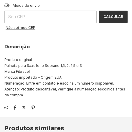
ALTERAR CEP
Entregas para o CEP:
Meios de envio
CALCULAR
Não sei meu CEP
Descrição
Produto original
Palheta para Saxofone Soprano 1,5, 2, 2,5 e 3
Marca Fibracell
Produto importado – Origem EUA
Numeração: Entre em contato e escolha um número disponível.
Atenção: Produto descartável, verifique a numeração escolhida antes
da compra
Produtos similares