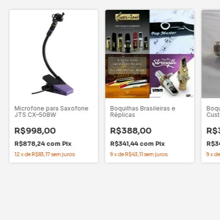
Microfone para Saxofone
Boquilhas Brasileiras e
Boqu
JTS CX–508W
Réplicas
Cus
R$998,00
R$388,00
R$
R$878,24
com
Pix
R$341,44
com
Pix
R$3
12
x
de
R$83,17
sem juros
9
x
de
R$43,11
sem juros
9
x
d