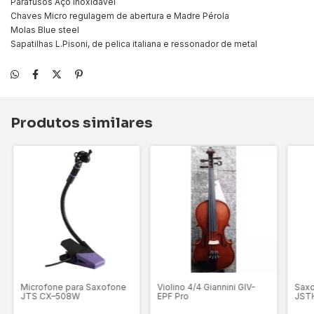
Parafusos Aço inoxidável
Chaves Micro regulagem de abertura e Madre Pérola
Molas Blue steel
Sapatilhas L.Pisoni, de pelica italiana e ressonador de metal
Produtos similares
Microfone para Saxofone
Violino 4/4 Giannini GIV-
Saxo
JTS CX–508W
EPF Pro
JST