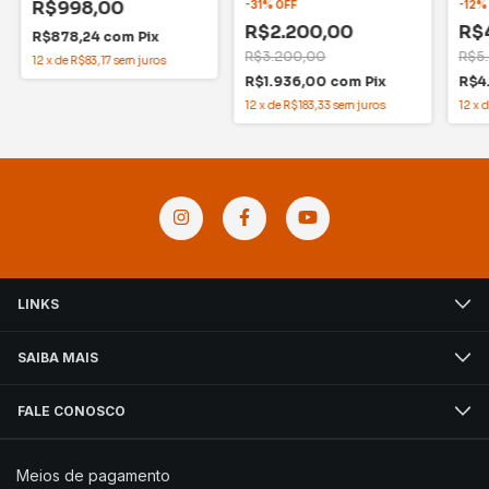
R$998,00
-
31
%
OFF
-
12
R$2.200,00
R$
R$878,24
com
Pix
R$3.200,00
R$5
12
x
de
R$83,17
sem juros
R$1.936,00
com
Pix
R$4
12
x
de
R$183,33
sem juros
12
x
LINKS
SAIBA MAIS
FALE CONOSCO
Meios de pagamento