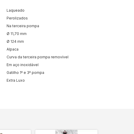
Laqueado
Perolizados
Na terceira pompa
Ø 11,70 mm
Ø 124 mm
Alpaca
Curva da terceira pompa removível
Em aço inoxidável
Gatilho 1ª e 3ª pompa
Extra Luxo