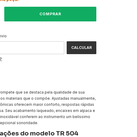
ALTERAR CEP
CEP:
nvio
CALCULAR
EP
rompete que se destaca pela qualidade de sua
los materiais que o compõe. Ajustadas manualmente,
ômicas oferecem maior conforto, respostas rápidas
isa. Seu acabamento laqueado, encaixes em alpaca e
 inoxidável conferem ao instrumento um belíssimo
cepcional sonoridade.
cações do modelo TR 504