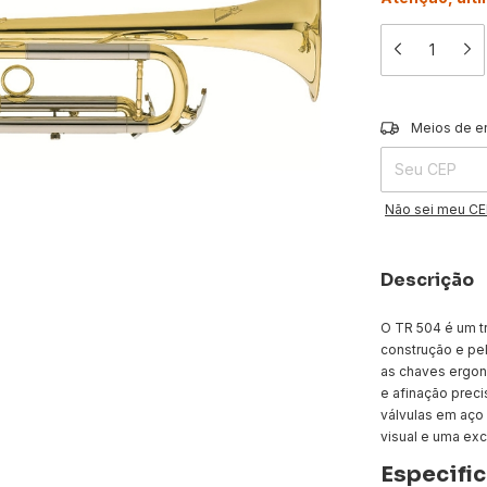
Entregas para o 
Meios de e
Não sei meu C
Descrição
O TR 504 é um t
construção e pe
as chaves ergon
e afinação prec
válvulas em aço
visual e uma ex
Especifi