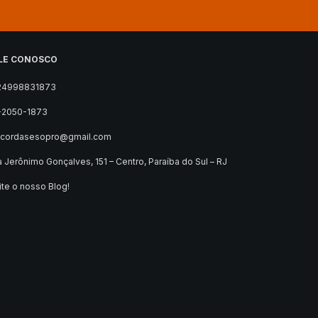
LE CONOSCO
24998831873
-2050-1873
ocordasesopro@gmail.com
 Jerônimo Gonçalves, 151 – Centro, Paraíba do Sul – RJ
ite o nosso Blog!