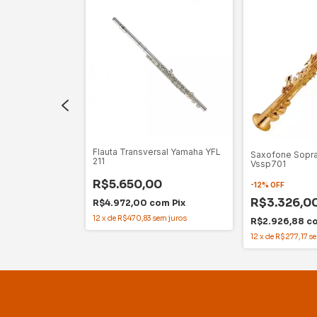
r Jahnke
Flauta Transversal Yamaha YFL
Saxofone Sopr
Q
211
Vssp701
0
R$5.650,00
-
12
%
OFF
R$3.326,0
om
Pix
R$4.972,00
com
Pix
em juros
12
x
de
R$470,83
sem juros
R$2.926,88
c
12
x
de
R$277,17
se