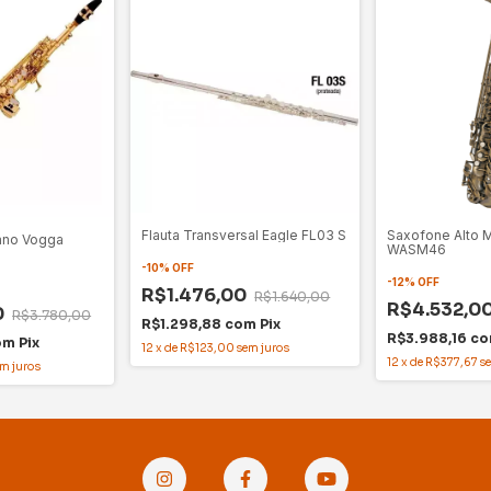
Flauta Transversal Eagle FL03 S
Saxofone Alto M
ano Vogga
WASM46
-
10
%
OFF
-
12
%
OFF
R$1.476,00
R$1.640,00
R$4.532,0
0
R$3.780,00
R$1.298,88
com
Pix
R$3.988,16
co
om
Pix
12
x
de
R$123,00
sem juros
12
x
de
R$377,67
s
m juros