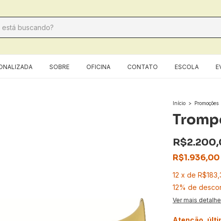
ONALIZADA
SOBRE
OFICINA
CONTATO
ESCOLA
E
Início
>
Promoções
Trompe
R$2.200
R$1.936,00
12
x
de
R$183,
12% de desco
Ver mais detalh
Atenção, últ