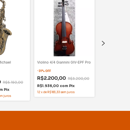
ichael
Violino 4/4 Giannini GIV-EPF Pro
Saxofone Alto 
-
31
%
OFF
-
10
%
OFF
R$2.200,00
R$3.200,00
R$21.150,0
0
R$5.150,00
R$1.936,00
com
Pix
R$23.500,00
m
Pix
12
x
de
R$183,33
sem juros
R$18.612,00
c
em juros
12
x
de
R$1.762,50