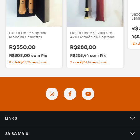
Saxo
Jah
R$
Flauta Doce Soprano
Flauta Doce Suzuki Srg-
R$3
Madeira Schieffer
420 Germânica Soprano
12
x
R$350,00
R$288,00
R$308,00
com
Pix
R$253,44
com
Pix
8
x
de
R$43,75
sem juros
7
x
de
R$41,14
sem juros
LINKS
SAIBA MAIS