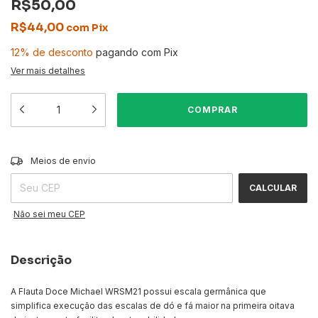
R$50,00
R$44,00
com
Pix
12% de desconto
pagando com Pix
Ver mais detalhes
ALTERAR CEP
Entregas para o CEP:
Meios de envio
CALCULAR
Não sei meu CEP
Descrição
A Flauta Doce Michael WRSM21 possui escala germânica que
simplifica execução das escalas de dó e fá maior na primeira oitava