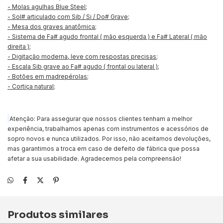
- Molas agulhas Blue Steel;
- Sol# articulado com Sib / Si / Do# Grave;
- Mesa dos graves anatômica;
- Sistema de Fa# agudo frontal ( mão esquerda ) e Fa# Lateral ( mão
direita );
- Digitação moderna, leve com respostas precisas;
- Escala Sib grave ao Fa# agudo ( frontal ou lateral );
- Botões em madrepérolas;
- Cortiça natural;
Atenção: Para assegurar que nossos clientes tenham a melhor
experiência, trabalhamos apenas com instrumentos e acessórios de
sopro novos e nunca utilizados. Por isso, não aceitamos devoluções,
mas garantimos a troca em caso de defeito de fábrica que possa
afetar a sua usabilidade. Agradecemos pela compreensão!
Produtos similares