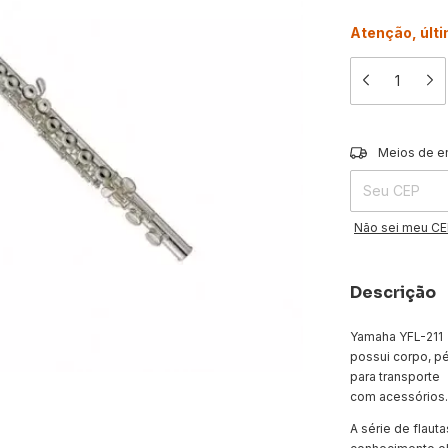
Atenção, últ
Entregas para o 
Meios de e
Não sei meu C
Descrição
Yamaha YFL-211
possui corpo, p
para transporte
com acessórios.
A série de flaut