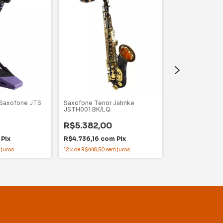
 Saxofone JTS
Saxofone Tenor Jahnke
Saxofone Tenor
JSTH001 BK/LQ
JSTH001 NQ/LQ
R$5.382,00
-
12
%
OFF
Pix
R$4.736,16
com
Pix
R$4.736,0
 juros
12
x
de
R$448,50
sem juros
R$4.167,68
co
12
x
de
R$394,67
se