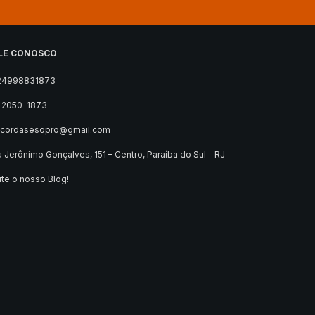
LE CONOSCO
24998831873
-2050-1873
ocordasesopro@gmail.com
 Jerônimo Gonçalves, 151 – Centro, Paraíba do Sul – RJ
ite o nosso Blog!