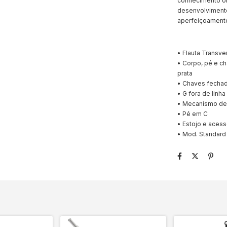
conhecimento ob
desenvolviment
aperfeiçoamento
• Flauta Transve
• Corpo, pé e c
prata
• Chaves fecha
• G fora de linha
• Mecanismo de
• Pé em C
• Estojo e acess
• Mod. Standard