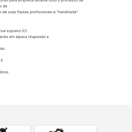
tido pela empresa durante todo o processo de
o de
 de suas flautas profissionais e “handmade”.
rsal soprano (C)
haves em alpaca chapeado a
das
 E
órios