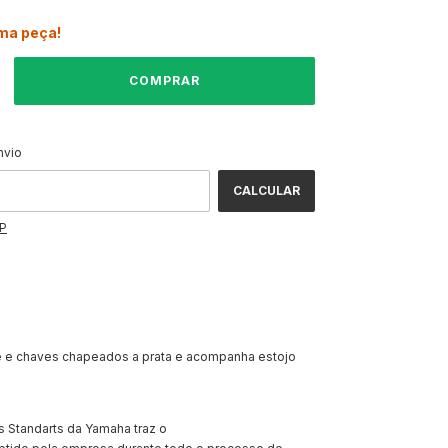
ima peça!
ALTERAR CEP
CEP:
nvio
CALCULAR
EP
é e chaves chapeados a prata e acompanha estojo
as Standarts da Yamaha traz o