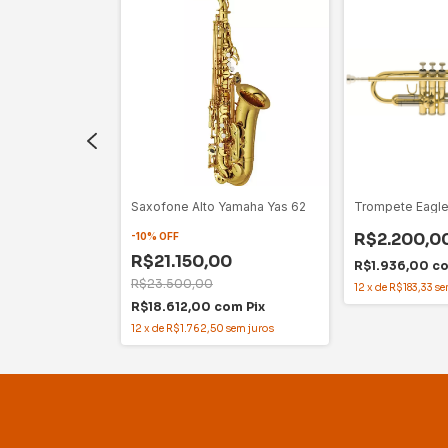
Michael
Saxofone Alto Yamaha Yas 62
Trompete Eagl
R$2.200,0
-
10
%
OFF
R$21.150,00
R$1.936,00
c
0
R$5.150,00
R$23.500,00
12
x
de
R$183,33
se
om
Pix
R$18.612,00
com
Pix
em juros
12
x
de
R$1.762,50
sem juros