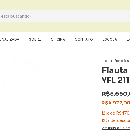
ONALIZADA
SOBRE
OFICINA
CONTATO
ESCOLA
E
Início
>
Promoções
Flauta
YFL 211
R$5.650
R$4.972,0
12
x
de
R$470
12% de desco
Ver mais detalh