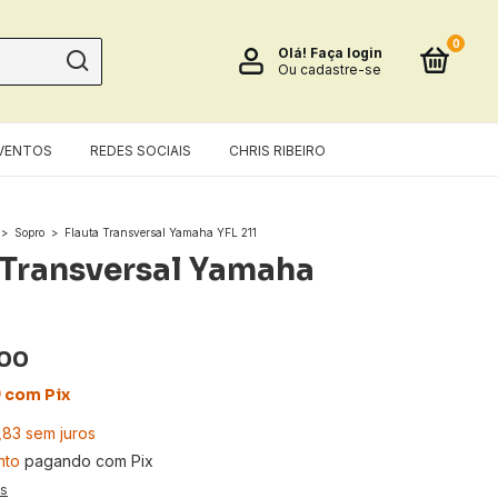
0
Olá!
Faça login
Ou cadastre-se
VENTOS
REDES SOCIAIS
CHRIS RIBEIRO
>
Sopro
>
Flauta Transversal Yamaha YFL 211
 Transversal Yamaha
,00
0
com
Pix
,83
sem juros
nto
pagando com Pix
es