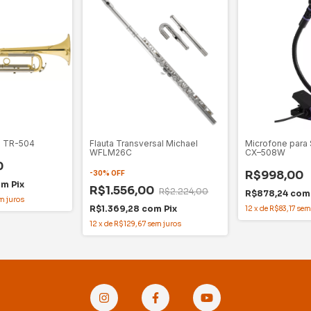
e TR-504
Flauta Transversal Michael
Microfone para
WFLM26C
CX–508W
0
R$998,00
-
30
%
OFF
om
Pix
R$1.556,00
R$2.224,00
R$878,24
com
m juros
R$1.369,28
com
Pix
12
x
de
R$83,17
sem
12
x
de
R$129,67
sem juros