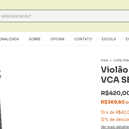
ONALIZADA
SOBRE
OFICINA
CONTATO
ESCOLA
E
Início
>
Linha Infan
Violão
VCA S
R$420,0
R$369,60
c
10
x
de
R$42,
12% de desco
Ver mais detalh