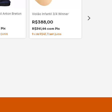
til Anton Breton
Violão Infantil 3/4 Winner
R$388,00
Pix
R$341,44
com
Pix
 juros
9
x
de
R$43,11
sem juros
Violino 1/8 Infan
R$561,00
R$493,68
com
12
x
de
R$46,75
sem