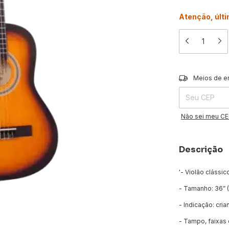
Atenção, últ
Entregas para o 
Meios de e
Não sei meu C
Descrição
'- Violão clássico
- Tamanho: 36” (
- Indicação: cri
- Tampo, faixas 