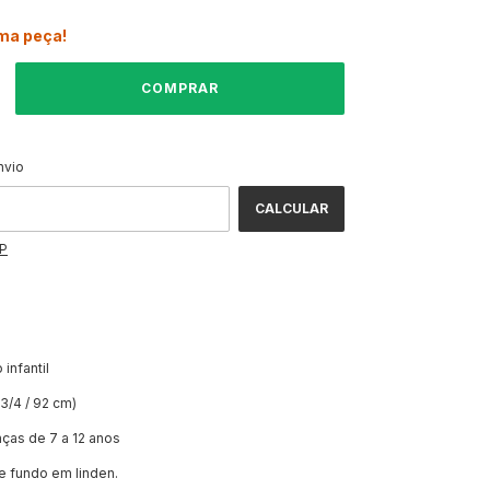
ima peça!
ALTERAR CEP
CEP:
nvio
CALCULAR
EP
 infantil
3/4 / 92 cm)
anças de 7 a 12 anos
e fundo em linden.