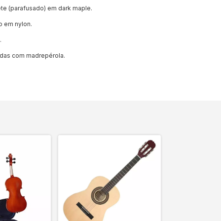
ete (parafusado) em dark maple.
 em nylon.
.
adas com madrepérola.