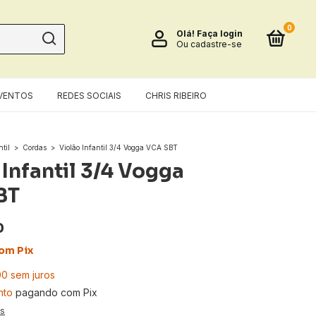
0
Olá!
Faça login
Ou cadastre-se
VENTOS
REDES SOCIAIS
CHRIS RIBEIRO
til
>
Cordas
>
Violão Infantil 3/4 Vogga VCA SBT
 Infantil 3/4 Vogga
BT
0
om
Pix
00
sem juros
nto
pagando com Pix
es