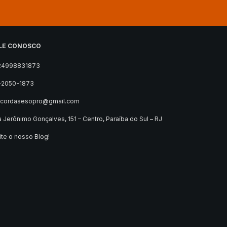
LE CONOSCO
24998831873
-2050-1873
ocordasesopro@gmail.com
 Jerônimo Gonçalves, 151 – Centro, Paraíba do Sul – RJ
ite o nosso Blog!