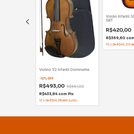
o Kalani 30"
Violão Infantil
SBT
R$420,00
R$660,00
R$369,60
co
m
Pix
10
x
de
R$42,00
s
m juros
Violino 1/2 Infantil Dominante
-
12
%
OFF
R$493,00
R$561,00
R$433,84
com
Pix
12
x
de
R$41,08
sem juros