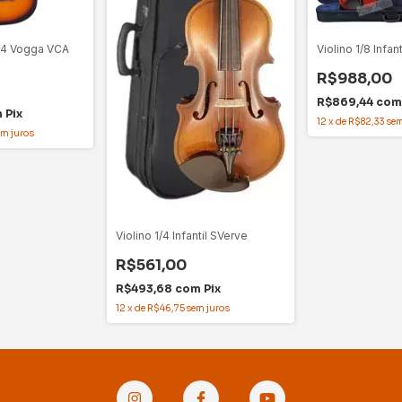
 3/4 Vogga VCA
Violino 1/8 Infan
R$988,00
R$869,44
com
m
Pix
12
x
de
R$82,33
sem
em juros
Violino 1/4 Infantil SVerve
R$561,00
R$493,68
com
Pix
12
x
de
R$46,75
sem juros