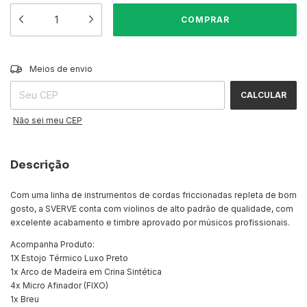
ALTERAR CEP
Entregas para o CEP:
Meios de envio
CALCULAR
Não sei meu CEP
Descrição
Com uma linha de instrumentos de cordas friccionadas repleta de bom
gosto, a SVERVE conta com violinos de alto padrão de qualidade, com
excelente acabamento e timbre aprovado por músicos profissionais.
Acompanha Produto:
1X Estojo Térmico Luxo Preto
1x Arco de Madeira em Crina Sintética
4x Micro Afinador (FIXO)
1x Breu