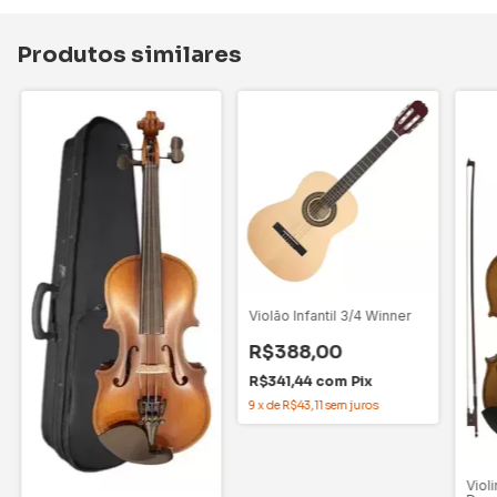
Produtos similares
Violão Infantil 3/4 Winner
R$388,00
R$341,44
com
Pix
9
x
de
R$43,11
sem juros
Violi