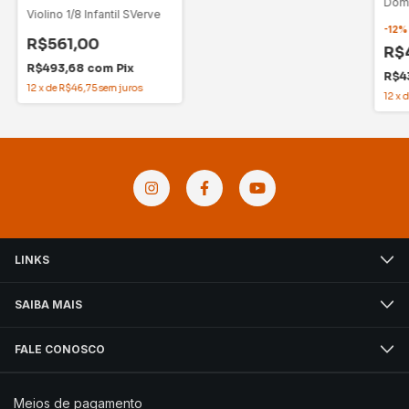
Dom
Violino 1/8 Infantil SVerve
-
12
R$561,00
R$
R$493,68
com
Pix
R$4
12
x
de
R$46,75
sem juros
12
x
LINKS
SAIBA MAIS
FALE CONOSCO
Meios de pagamento