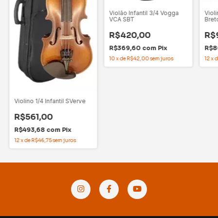
Violão Infantil 3/4 Vogga
Violi
VCA SBT
Bret
R$420,00
R$
R$369,60
com
Pix
R$8
10
x
de
R$42,00
sem juros
12
x
Violino 1/4 Infantil SVerve
R$561,00
R$493,68
com
Pix
12
x
de
R$46,75
sem juros