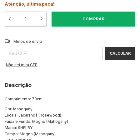
Atenção, última peça!
ALTERAR CEP
Entregas para o CEP:
Meios de envio
CALCULAR
Não sei meu CEP
Descrição
Comprimento: 70cm
Cor: Mahogany
Escala: Jacarandá (Rosewood)
Faixa e Fundo: Mogno (Mahogany)
Marca: SHELBY
Tampo: Mogno (Mahogany)